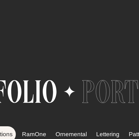
tions
RamOne
Ornemental
Lettering
Pat