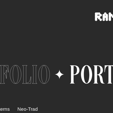
terns
Neo-Trad